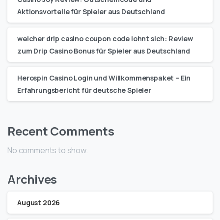
Aktionsvorteile für Spieler aus Deutschland
welcher drip casino coupon code lohnt sich: Review
zum Drip Casino Bonus für Spieler aus Deutschland
Herospin Casino Login und Willkommenspaket – Ein
Erfahrungsbericht für deutsche Spieler
Recent Comments
No comments to show.
Archives
August 2026