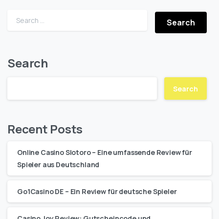
Search
Search
Recent Posts
Online Casino Slotoro – Eine umfassende Review für
Spieler aus Deutschland
Go1Casino DE – Ein Review für deutsche Spieler
Casino Joy Review: Gutscheincode und